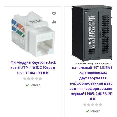
ITK Модуль Keystone Jack
ITK Шкаф сетевой
кат.6 UTP 110 IDC 90град
напольный 19" LINEA N
CS1-1C06U-11 IEK
24U 800х800мм
двустворчатая
перфорированная дверь,
Много
задняя перфорированная
черный LN05-24U88-2PP
IEK
Много