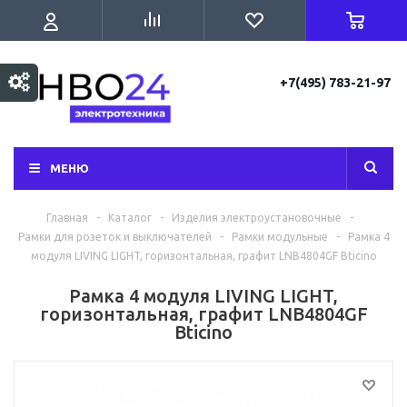
+7(495) 783-21-97
МЕНЮ
Главная
-
Каталог
-
Изделия электроустановочные
-
Рамки для розеток и выключателей
-
Рамки модульные
-
Рамка 4
модуля LIVING LIGHT, горизонтальная, графит LNB4804GF Bticino
Рамка 4 модуля LIVING LIGHT,
горизонтальная, графит LNB4804GF
Bticino