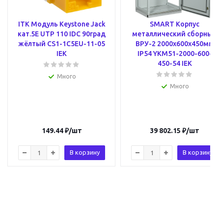
ITK Модуль Keystone Jack
SMART Корпус
кат.5E UTP 110 IDC 90град
металлический сборный
жёлтый CS1-1C5EU-11-05
ВРУ-2 2000х600х450мм
IEK
IP54 YKM51-2000-600-
450-54 IEK
Много
Много
149.44
₽
/шт
39 802.15
₽
/шт
В корзину
В корзину