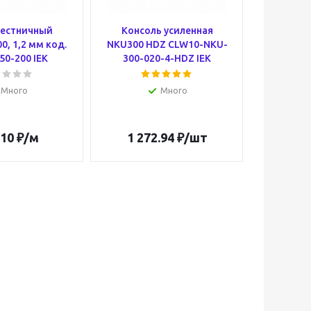
лестничный
Консоль усиленная
Разборн
0, 1,2 мм код.
NKU300 HDZ CLW10-NKU-
(3м) CTR
50-200 IEK
300-020-4-HDZ IEK
Много
Много
.10
₽
/м
1 272.94
₽
/шт
1 3