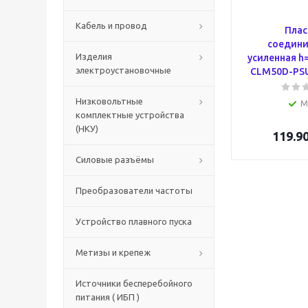
Кабель и провод
Плас
соедини
Изделия
усиленная h
электроустановочные
CLM50D-PSU
Низковольтные
М
комплектные устройства
(НКУ)
119.9
Силовые разъёмы
Преобразователи частоты
Устройство плавного пуска
Метизы и крепеж
Источники бесперебойного
питания ( ИБП )