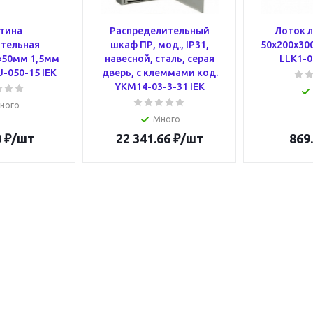
тина
Распределительный
Лоток 
тельная
шкаф ПР, мод., IP31,
50х200х300
=50мм 1,5мм
навесной, сталь, серая
LLK1-0
-050-15 IEK
дверь, с клеммами код.
YKM14-03-3-31 IEK
ного
Много
0
₽
/шт
22 341.66
₽
/шт
869