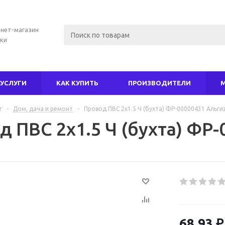
нет-магазин
ки
УСЛУГИ
КАК КУПИТЬ
ПРОИЗВОДИТЕЛИ
г
-
Дом, дача и ремонт
-
Провод ПВС 2х1.5 Ч (бухта) ФР-00000431 Альги
д ПВС 2х1.5 Ч (бухта) ФР
68.93
₽