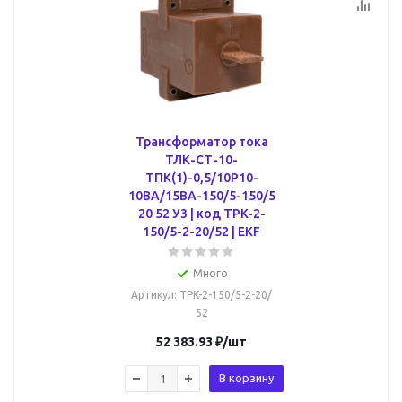
Трансформатор тока
ТЛК-СТ-10-
ТПК(1)-0,5/10Р10-
10ВА/15ВА-150/5-150/5
20 52 У3 | код TPK-2-
150/5-2-20/52 | EKF
Много
Артикул
: TPK-2-150/5-2-20/
52
52 383.93
₽
/шт
В корзину