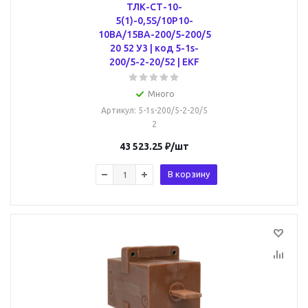
ТЛК-СТ-10-
5(1)-0,5S/10P10-
10ВА/15ВА-200/5-200/5
20 52 У3 | код 5-1s-
200/5-2-20/52 | EKF
Много
Артикул
: 5-1s-200/5-2-20/5
2
43 523.25
₽
/шт
В корзину