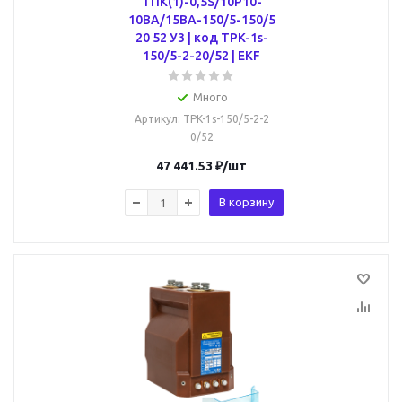
ТПК(1)-0,5S/10Р10-
10ВА/15ВА-150/5-150/5
20 52 У3 | код TPK-1s-
150/5-2-20/52 | EKF
Много
Артикул
: TPK-1s-150/5-2-2
0/52
47 441.53
₽
/шт
В корзину