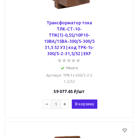
Трансформатор тока
ТЛК-СТ-10-
ТПК(1)-0,5S/10Р10-
10ВА/15ВА-300/5-300/5
31,5 52 У3 | код TPK-1s-
300/5-2-31,5/52 | EKF
Много
Артикул
: TPK-1s-300/5-2-3
1,5/52
59 077.65
₽
/шт
В корзину