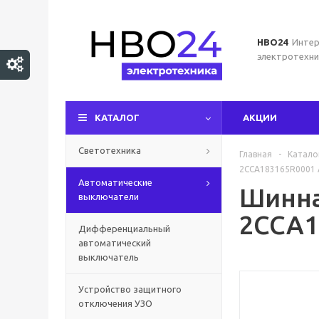
НВО24
Интер
электротехни
КАТАЛОГ
АКЦИИ
Светотехника
Главная
-
Катало
2CCA183165R0001
Автоматические
Шинна
выключатели
2CCA1
Дифференциальный
автоматический
выключатель
Устройство защитного
отключения УЗО