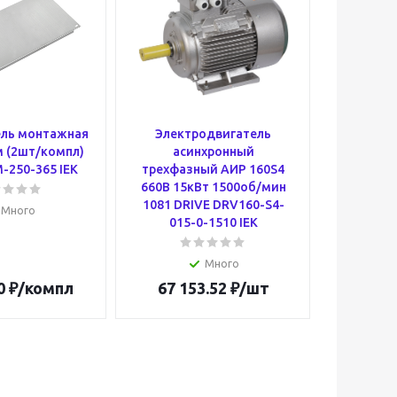
ель монтажная
Электродвигатель
ITK Вит
 (2шт/компл)
асинхронный
кат.5E 5
-250-365 IEK
трехфазный АИР 160S4
solid LSZ
660В 15кВт 1500об/мин
(500м) L
1081 DRIVE DRV160-S4-
Много
015-0-1510 IEK
Много
0
₽
/компл
67 153.52
₽
/шт
772 9