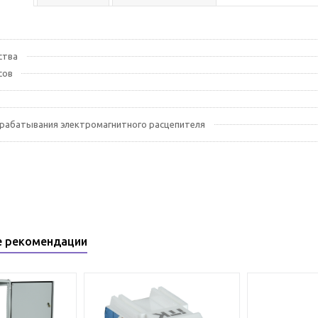
ства
сов
срабатывания электромагнитного расцепителя
е рекомендации