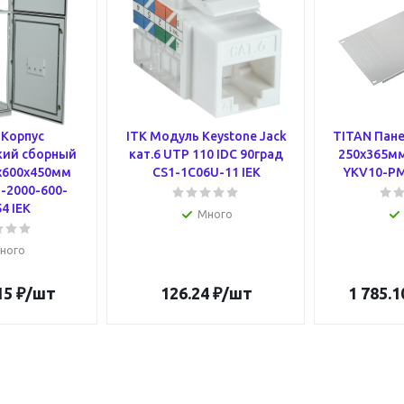
Корпус
ITK Модуль Keystone Jack
TITAN Пан
кий сборный
кат.6 UTP 110 IDC 90град
250х365мм
х600х450мм
CS1-1C06U-11 IEK
YKV10-PM
-2000-600-
4 IEK
Много
ного
15
₽
/шт
126.24
₽
/шт
1 785.1