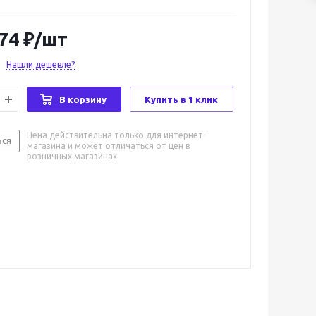
.74
₽
/шт
Нашли дешевле?
В корзину
Купить в 1 клик
Цена действительна только для интернет-
ься
магазина и может отличаться от цен в
розничных магазинах