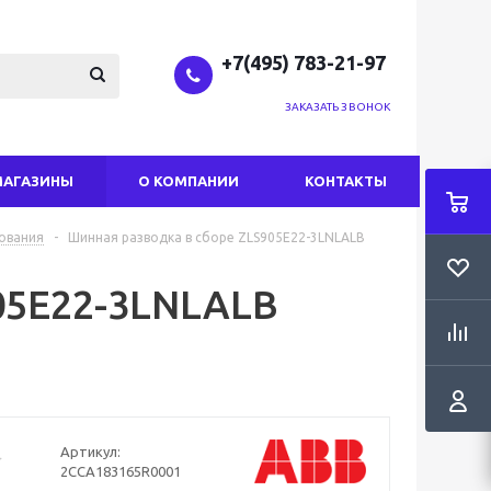
+7(495) 783-21-97
ЗАКАЗАТЬ ЗВОНОК
МАГАЗИНЫ
О КОМПАНИИ
КОНТАКТЫ
ования
-
Шинная разводка в сборе ZLS905E22-3LNLALB
05E22-3LNLALB
Артикул:
2CCA183165R0001