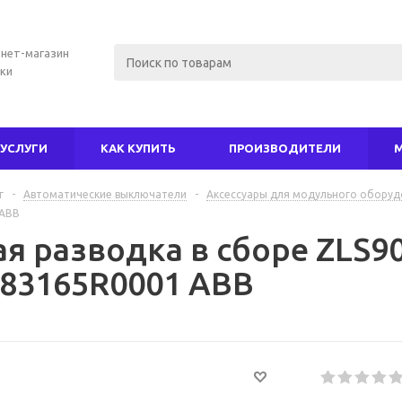
нет-магазин
ки
УСЛУГИ
КАК КУПИТЬ
ПРОИЗВОДИТЕЛИ
г
-
Автоматические выключатели
-
Аксессуары для модульного оборуд
 ABB
я разводка в сборе ZLS9
83165R0001 ABB