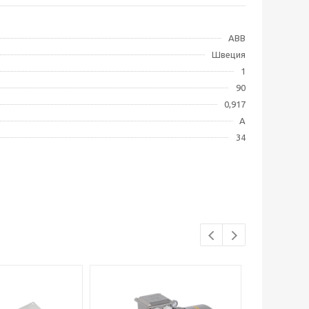
ABB
Швеция
1
90
0,917
A
34