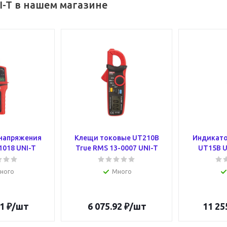
I-T в нашем магазине
напряжения
Клещи токовые UT210В
Индикато
1018 UNI-T
True RMS 13-0007 UNI-T
UT15B U
ного
Много
1
₽
/шт
6 075.92
₽
/шт
11 25