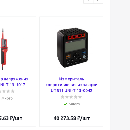
р напряжения
Измеритель
И
NI-T 13-1017
сопротивления изоляции
сопроти
UT511 UNI-T 13-0042
UT502A
Много
Много
5.63
₽
/шт
40 273.58
₽
/шт
38 