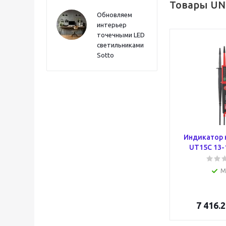
Товары UN
Обновляем
интерьер
точечными LED
светильниками
Sotto
Индикатор 
UT15C 13-
М
7 416.2