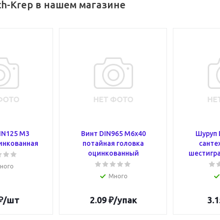
h-Krep в нашем магазине
IN125 М3
Винт DIN965 М6х40
Шуруп 
инкованная
потайная головка
санте
оцинкованный
шестигра
ного
Много
₽
/шт
2.09
₽
/упак
3.1