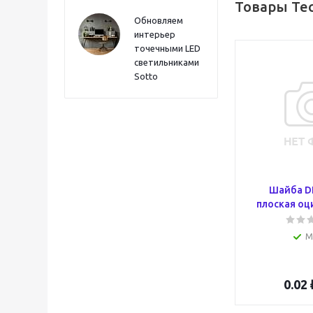
Товары Tec
Обновляем
интерьер
точечными LED
светильниками
Sotto
Шайба D
плоская оц
М
0.02