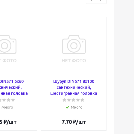
DIN571 6х60
Шуруп DIN571 8х100
Болт 
хнический,
сантехнический,
шести
нная головка
шестигранная головка
по
оц
Много
Много
5
₽
/шт
7.70
₽
/шт
1