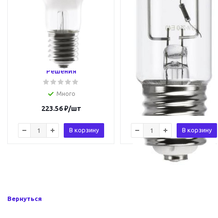
Лампа дуговая
Лампа газоразрядная
вольфрамовая прямого
металлогалогенная ДРИ
включения ДРВ 160 E27
250 E40 St Световые
St 04358 Световые
Решения 22110
Решения
Много
Много
223.56
₽
/шт
748.83
₽
/шт
В корзину
В корзину
Вернуться