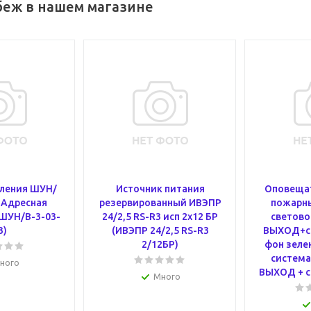
беж в нашем магазине
ления ШУН/
Источник питания
Оповещат
 Адресная
резервированный ИВЭПР
пожарн
(ШУН/В-3-03-
24/2,5 RS-R3 исп 2х12 БР
светово
3)
(ИВЭПР 24/2,5 RS-R3
ВЫХОД+ст
2/12БР)
фон зеле
система
ного
ВЫХОД + с
Много