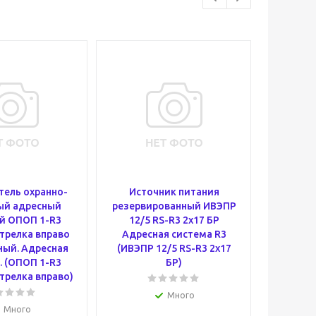
ель охранно-
Источник питания
Оповещ
ый адресный
резервированный ИВЭПР
пожа
й ОПОП 1-R3
12/5 RS-R3 2х17 БР
свето
релка вправо
Адресная система R3
ПОЖАР
ный. Адресная
(ИВЭПР 12/5 RS-R3 2х17
Адре
. (ОПОП 1-R3
БР)
(ОПОП 
трелка вправо)
Много
Много