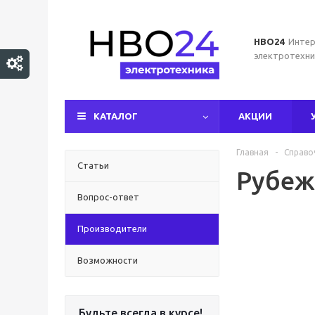
НВО24
Интер
электротехни
КАТАЛОГ
АКЦИИ
Главная
-
Справо
Статьи
Рубеж
Вопрос-ответ
Производители
Возможности
Будьте всегда в курсе!