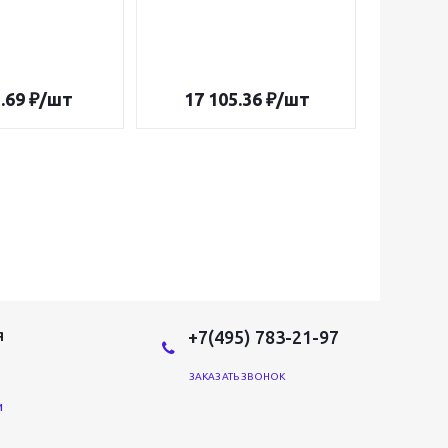
.69
₽
/шт
17 105.36
₽
/шт
2 4
+7(495) 783-21-97
Я
ЗАКАЗАТЬ ЗВОНОК
и