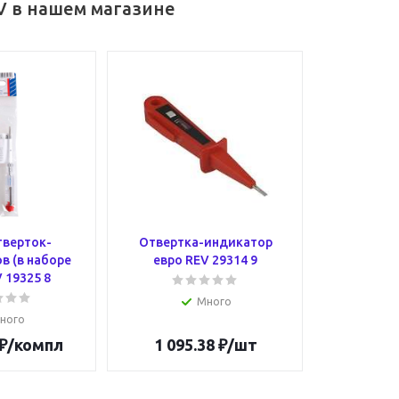
V в нашем магазине
тверток-
Отвертка-индикатор
в (в наборе
евро REV 29314 9
 19325 8
Много
ного
₽
/компл
1 095.38
₽
/шт