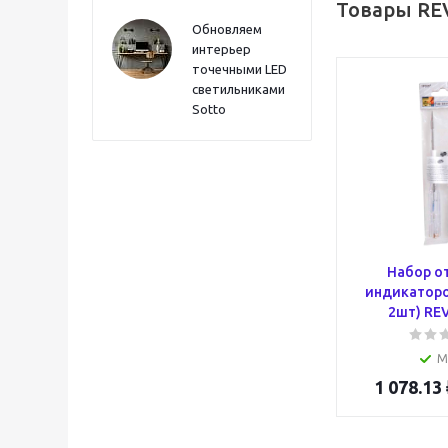
Товары RE
Обновляем
интерьер
точечными LED
светильниками
Sotto
Набор о
индикаторо
2шт) REV
М
1 078.13