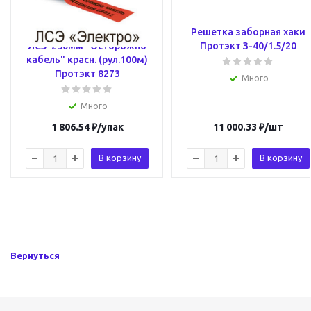
Лента сигнальная
Решетка заборная хаки
ЛСЭ-250мм "Осторожно
Протэкт З-40/1.5/20
кабель" красн. (рул.100м)
Протэкт 8273
Много
Много
1 806.54
₽
/упак
11 000.33
₽
/шт
В корзину
В корзину
Вернуться