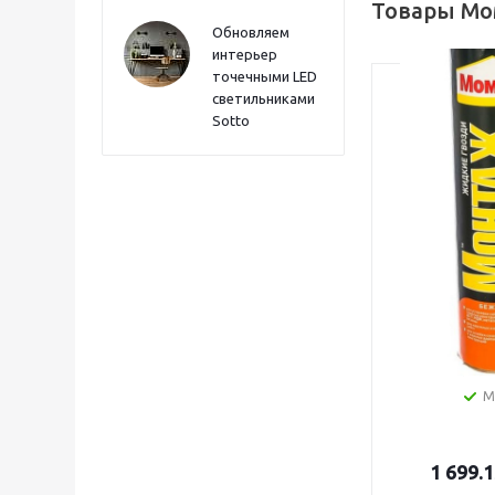
Товары Мо
Обновляем
интерьер
точечными LED
светильниками
Sotto
Клей Моме
особопроч
423г Момен
М
1 699.1