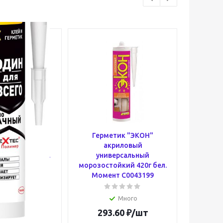
метик Момент
Герметик "ЭКОН"
Гер
 "Один Для
акриловый
с
г крист. прозр.
универсальный
санитар
т Б0033318
морозостойкий 420г бел.
Мом
Момент C0043199
Много
Много
.53
₽
/шт
293.60
₽
/шт
68