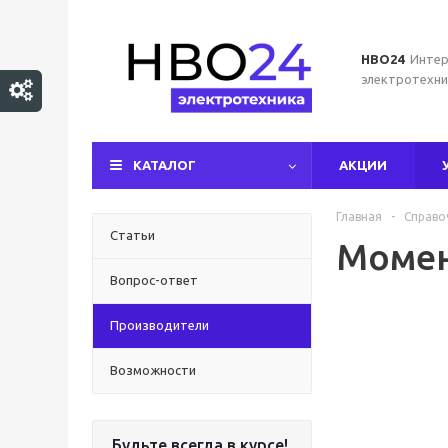
НВО24
Интер
электротехни
КАТАЛОГ
АКЦИИ
Главная
-
Справо
Статьи
Моме
Вопрос-ответ
Производители
Возможности
Будьте всегда в курсе!