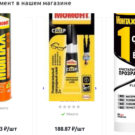
мент в нашем магазине
нт Монтаж
Клей "Супер Момент" 3г
Клей-гер
ный MP-55
на единичном блистере в
МОНТАЖ
т Б0022976
шоу-боксе Момент
Всего" 290
C0036304
Момен
ного
Много
3
₽
/шт
188.87
₽
/шт
1 119