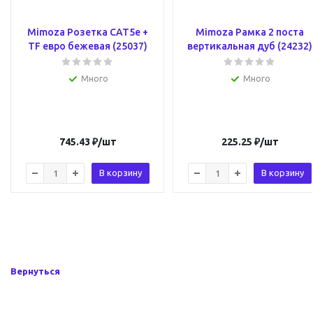
Mimoza Розетка САТ5e +
Mimoza Рамка 2 поста
TF евро бежевая (25037)
вертикальная дуб (24232)
Много
Много
745.43
₽
/шт
225.25
₽
/шт
В корзину
В корзину
Вернуться