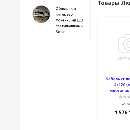
Товары Лю
Обновляем
интерьер
точечными LED
светильниками
Sotto
Кабель сил
4х120 (м
многопро
М
1 576.