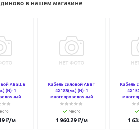
диново в нашем магазине
овой АВБШв
Кабель силовой АВВГ
Кабель 
с) (N)-1
4Х185(мс) (N)-1
4Х150
волочный
многопроволочный
многоп
ного
Много
19
₽
/м
1 960.29
₽
/м
1 63