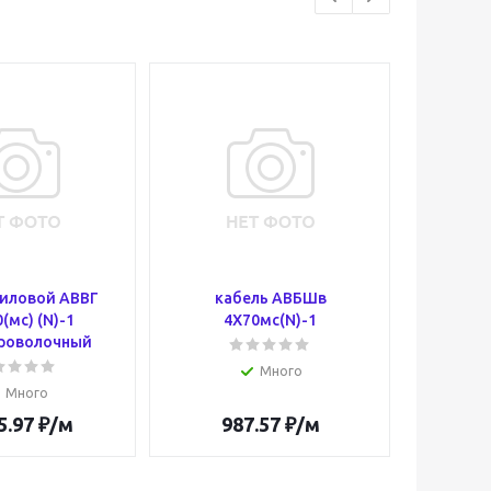
силовой АВВГ
кабель АВБШв
кабе
(мс) (N)-1
4Х70мс(N)-1
4Х
роволочный
Много
Много
5.97
₽
/м
987.57
₽
/м
1 