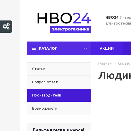
НВО24
Интер
электротехни
КАТАЛОГ
АКЦИИ
Главная
-
Справо
Статьи
Люди
Вопрос-ответ
Производители
Возможности
Будьте всегда в курсе!