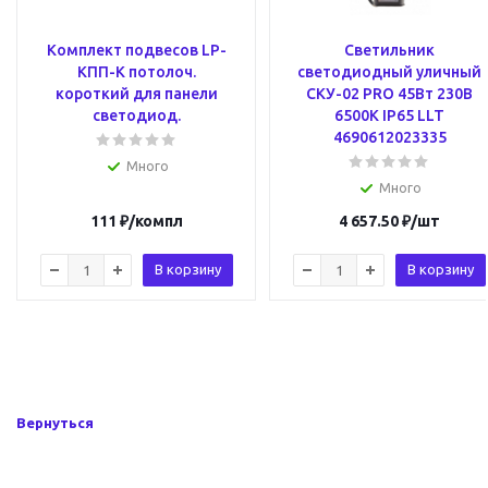
Комплект подвесов LP-
Светильник
КПП-К потолоч.
светодиодный уличный
короткий для панели
СКУ-02 PRO 45Вт 230В
светодиод.
6500К IP65 LLT
4690612023335
Много
Много
111
₽
/компл
4 657.50
₽
/шт
В корзину
В корзину
Вернуться