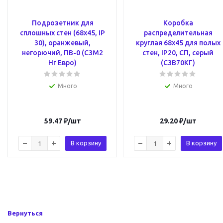
Подрозетник для
Коробка
сплошных стен (68х45, IP
распределительная
30), оранжевый,
круглая 68х45 для полых
негорючий, ПВ-0 (С3М2
стен, IP20, СП, серый
Нг Евро)
(С3В70КГ)
Много
Много
59.47
₽
/шт
29.20
₽
/шт
В корзину
В корзину
Вернуться