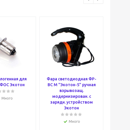
логенная для
Фара светодиодная ФР-
Фара с
 ФОС Экотон
ВС М "Экотон-5" ручная
ВС "Э
взрывозащ.
взрыв
модернизирован. с
устро
Много
зарядн. устройством
Экотон
Много