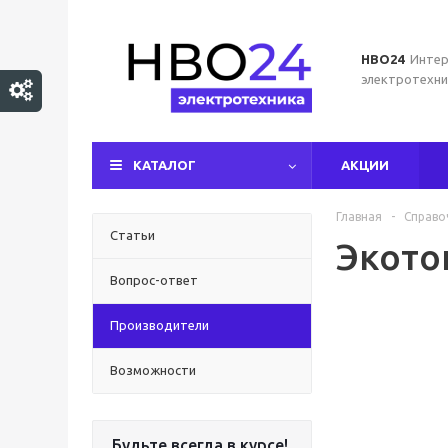
НВО24
Интер
электротехни
КАТАЛОГ
АКЦИИ
Главная
-
Справо
Статьи
Экото
Вопрос-ответ
Производители
Возможности
Будьте всегда в курсе!