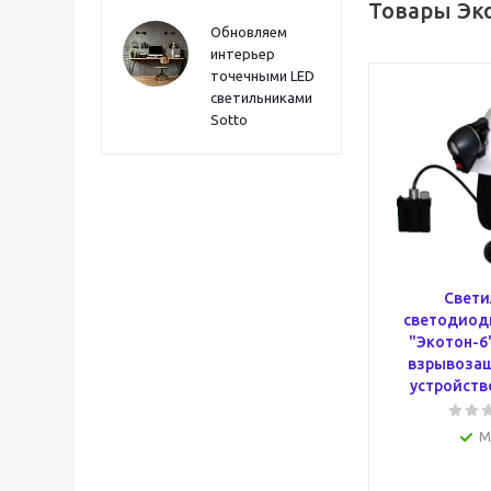
Товары Эк
Обновляем
интерьер
точечными LED
светильниками
Sotto
Свети
светодиод
"Экотон-6
взрывозащ.
устройств
М