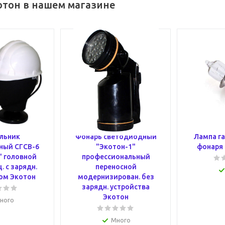
отон в нашем магазине
льник
Фонарь светодиодный
Лампа га
ный СГСВ-6
"Экотон-1"
фонаря
" головной
профессиональный
 с зарядн.
переносной
ом Экотон
модернизирован. без
зарядн. устройства
Экотон
ного
Много