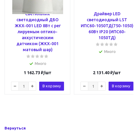
Светильник
Драйвер LED
светодиодный ДБО
светодиодный LST
ЖКХ-001 LED 8Вт с рег
ИПС60-1050ТД(750-1050)
лируемым оптико-
60Вт IP20 (ИПС60-
аккустическим
1050ТД)
датчиком (ЖКХ-001
матовый шар)
Много
Много
1 162.73
₽
/шт
2 131.40
₽
/шт
В корзину
В корзину
Вернуться